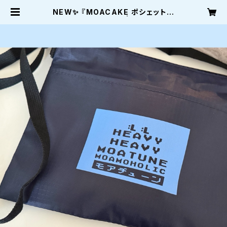
NEW✨ 『MOACAKE ポシェット斜
め掛けバッグポーチ』 | モアストア〜
moastore〜内田もあのショップ〜