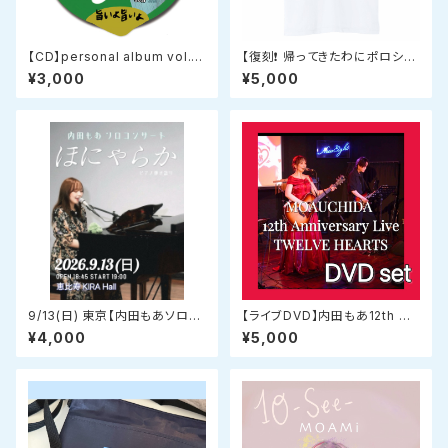
【CD】personal album vol.8
【復刻❗️ 帰ってきたわにポロシャ
『緑のおもひで』 復刻限定濃旨
ツ】 オリジナルデザインドライポ
¥3,000
¥5,000
盤
ロシャツ ホワイト
9/13(日) 東京【内田もあソロコ
【ライブDVD】内田もあ12th Me
ンサート】『ほにゃらか』〜ピアノ
morial Live『TWELVE HEAR
¥4,000
¥5,000
弾き語りライブ〜 チケット
TS』DVD2枚セット