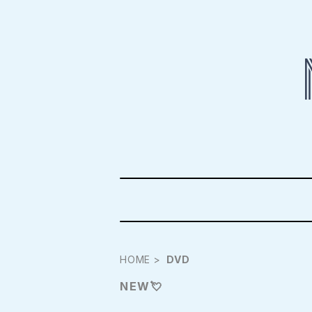
HOME
DVD
NEW💘