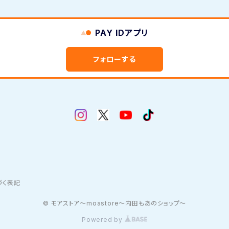
PAY IDアプリ
フォローする
づく表記
© モアストア〜moastore〜内田もあのショップ〜
Powered by