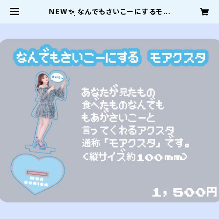
NEW✨ なんでもさいこーにするモア
クスタ | モアストア〜moastore〜
内田もあのショップ〜