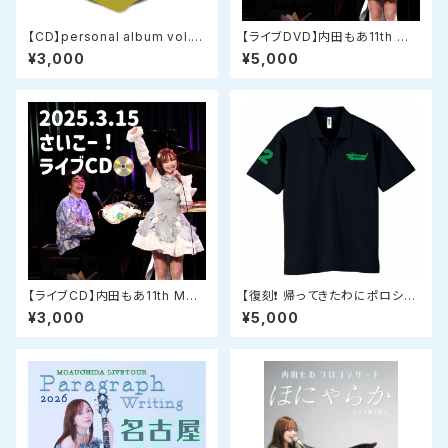
【CD】personal album vol.7
【ライブDVD】内田もあ11th Me
『赤いおもひで』 復刻限定濃旨
morial Live『もあもあとみんな
¥3,000
¥5,000
盤
の さいこー！ライブ』
【ライブCD】内田もあ11th Me
【復刻❗️ 帰ってきたわにポロシャ
morial Live『もあもあとみんな
ツ】 オリジナルデザインドライポ
¥3,000
¥5,000
の さいこー！ライブ』
ロシャツ ブラック