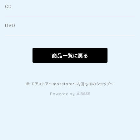
CD
DVD
商品一覧に戻る
© モアストア〜moastore〜内田もあのショップ〜
Powered by