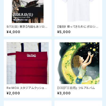
9/13(日) 東京【内田もあソロコ
【復刻❗️ 帰ってきたわにポロシャ
ンサート】『ほにゃらか』〜ピアノ
ツ】 オリジナルデザインドライポ
¥4,000
¥5,000
弾き語りライブ〜 チケット
ロシャツ ホワイト
Re:MOA スタジアムクッショ
【CD】『三日月』 フルアルバム
ン レッド
¥2,000
¥3,000