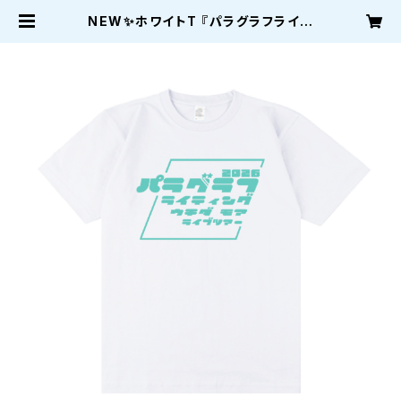
NEW✨ホワイトT 『パラグラフライテ
ィングツアースランディングスクエア
ロゴTシャツ』 | モアストア〜moast
ore〜内田もあのショップ〜