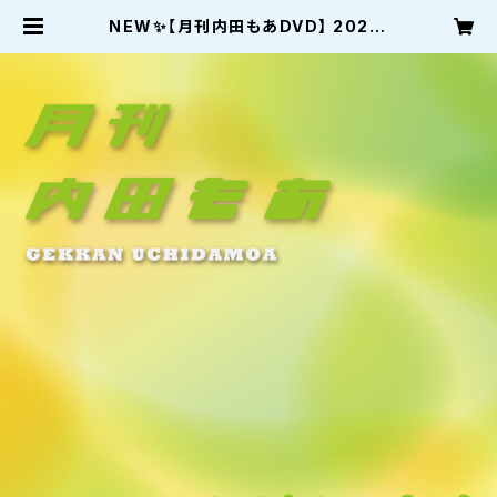
NEW✨【月刊内田もあDVD】 2026.
2月号 vol.74オリジナル2枚組DVD
| モアストア〜moastore〜内田も
あのショップ〜