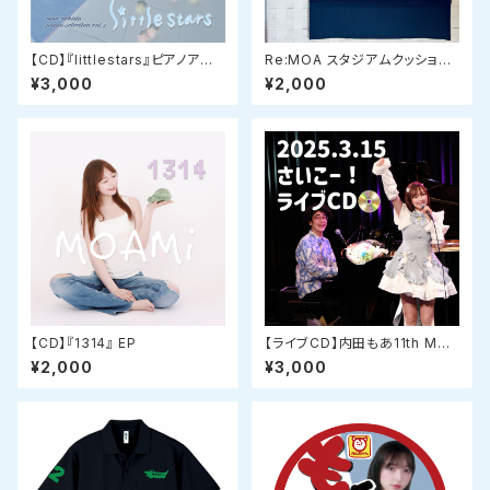
【CD】『littlestars』ピアノアル
Re:MOA スタジアムクッショ
バム piano selection vol.2
ン ネイビー
¥3,000
¥2,000
【CD】『1314』 EP
【ライブCD】内田もあ11th Me
morial Live『もあもあとみんな
¥2,000
¥3,000
の さいこー！ライブ』