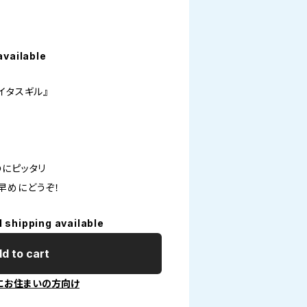
available
アイタスギル』
のにピッタリ
早めにどうぞ！
l shipping available
d to cart
にお住まいの方向け