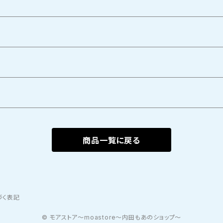
商品一覧に戻る
づく表記
© モアストア〜moastore〜内田もあのショップ〜