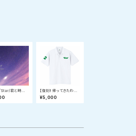
『Star/君と時間１
【復刻❗️ 帰ってきたわに
mmer』
ポロシャツ】 オリジナル
00
¥5,000
デザインドライポロシャ
ツ ホワイト