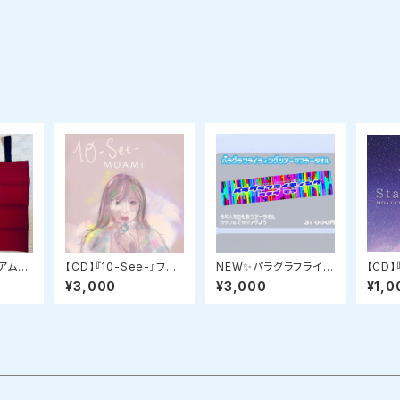
ジアムク
【CD】『10-See-』フル
NEW✨パラグラフライテ
【CD】
アルバム
ィング2026ツアーマフ
００su
¥3,000
¥3,000
¥1,0
ラータオル